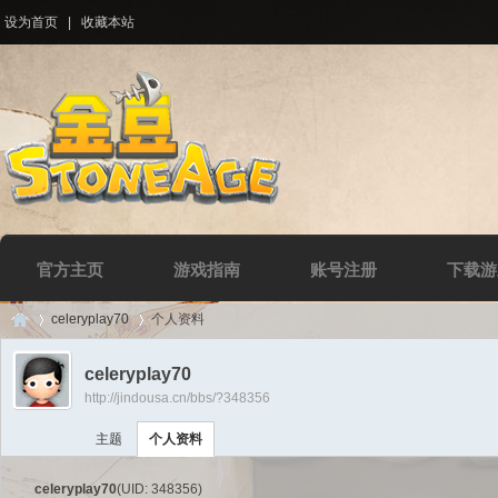
设为首页
|
收藏本站
官方主页
游戏指南
账号注册
下载游
celeryplay70
个人资料
celeryplay70
http://jindousa.cn/bbs/?348356
Di
›
›
主题
个人资料
celeryplay70
(UID: 348356)