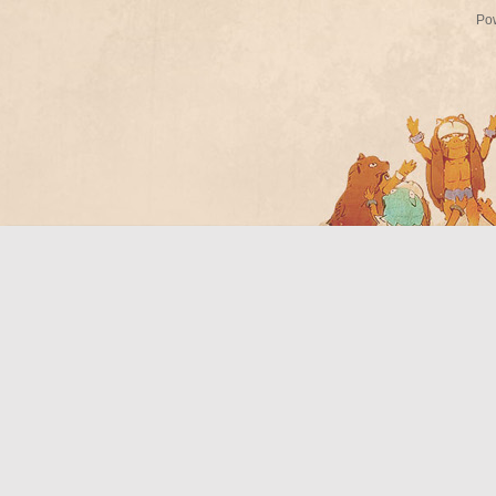
Po
Bo
ar