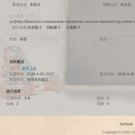
邮箱状态
未验证
视频认证
未认证
个人签名
[url]https://blackcoin.co/da/bedste-udbyttende-casinoer-danmark-top-online-
统计信息
好友数 0
|
回帖数 0
|
主题数 0
sc
性别
保密
生日
-
活跃概况
用户组
新手上路
注册时间
2026-4-30 19:07
最后访问
2026-4-30
所在时区
使用系统默认
统计信息
uz!
已用空间
0 B
积分
2
金钱
2
贡献
0
Archiver
Copyright © 2001-