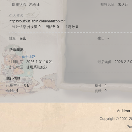
邮箱状态
未验证
视频认证
未认证
个人签名
https://output.jsbin.com/nahizobito/
统计信息
好友数 0
|
回帖数 0
|
主题数 0
sc
性别
保密
生日
-
活跃概况
用户组
新手上路
注册时间
2026-1-31 16:21
最后访问
2026-2-2 
所在时区
使用系统默认
统计信息
已用空间
0 B
积分
4
金钱
4
贡献
0
uz!
Archiver
Copyright © 2001-
Po