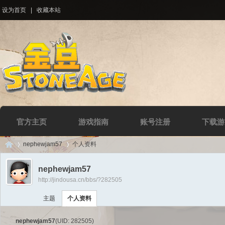
设为首页
|
收藏本站
官方主页
游戏指南
账号注册
下载游
nephewjam57
个人资料
nephewjam57
http://jindousa.cn/bbs/?282505
Di
›
›
主题
个人资料
nephewjam57
(UID: 282505)