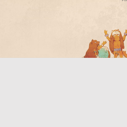
Po
Bo
ar