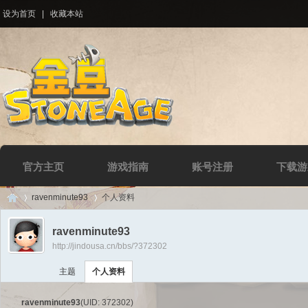
设为首页
|
收藏本站
官方主页
游戏指南
账号注册
下载游
ravenminute93
个人资料
ravenminute93
http://jindousa.cn/bbs/?372302
Di
›
›
主题
个人资料
ravenminute93
(UID: 372302)