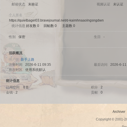
邮箱状态
未验证
视频认证
未认证
个人签名
https://quietbagel03.bravejournal.net/d-kaimhnaaolngsngdwn
统计信息
好友数 0
|
回帖数 0
|
主题数 0
sc
性别
保密
生日
-
活跃概况
用户组
新手上路
注册时间
2026-6-11 09:35
最后访问
2026-6-11
所在时区
使用系统默认
统计信息
已用空间
0 B
积分
2
uz!
金钱
2
贡献
0
Archiver
Copyright © 2001-