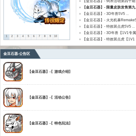
【金豆石器】- 饲养活动第四十期 .
【金豆石器】- 限量皮肤发售第九 .
【金豆石器】- 3D年兽5V5 ...
【金豆石器】- 火光机暴Remake5v 
【金豆石器】- 特效斑点虎5V5 ...
【金豆石器】- 3D年兽【1V1专属 .
1
2
3
4
5
6
7
8
9
10
sc
【金豆石器】- 特效斑点虎【1V1 ..
金豆石器-公告区
【金豆石器】-〖游戏介绍〗
【金豆石器】-〖活动公告〗
uz!
【金豆石器】-〖特色玩法〗