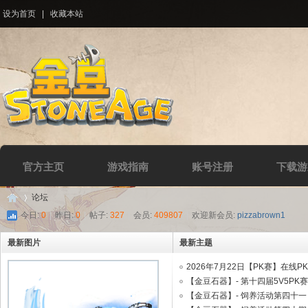
设为首页
|
收藏本站
官方主页
游戏指南
账号注册
下载游
论坛
今日:
0
|
昨日:
0
|
帖子:
327
|
会员:
409807
|
欢迎新会员:
pizzabrown1
最新图片
最新主题
Di
»
2026年7月22日【PK赛】在线PK51
【金豆石器】- 第十四届5V5PK赛 .
【金豆石器】- 饲养活动第四十一 .